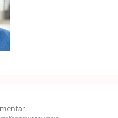
mmentar
einen Kommentar abzugeben.